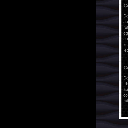
C
Do
au
ru
eg
eu
le
le
C
D
tr
au
co
ru