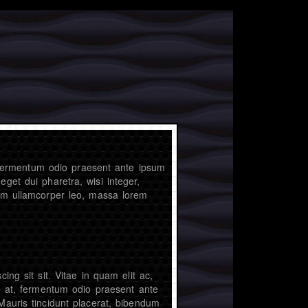
t, fermentum odio praesent ante ipsum
get dui pharetra, wisi integer,
lam ullamcorper leo, massa lorem
cing sit sit. Vitae in quam elit ac,
se at, fermentum odio praesent ante
Mauris tincidunt placerat, bibendum