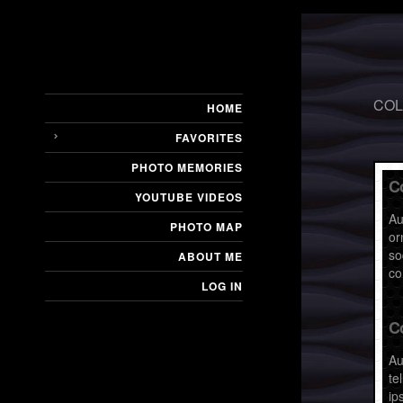
CO
HOME
FAVORITES
PHOTO MEMORIES
C
YOUTUBE VIDEOS
Au
PHOTO MAP
or
so
ABOUT ME
co
LOG IN
C
Au
te
ip