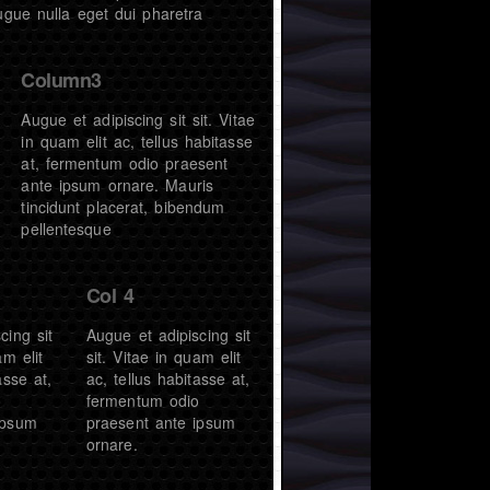
ugue nulla eget dui pharetra
Column3
Augue et adipiscing sit sit. Vitae
in quam elit ac, tellus habitasse
at, fermentum odio praesent
ante ipsum ornare. Mauris
tincidunt placerat, bibendum
pellentesque
Col 4
cing sit
Augue et adipiscing sit
am elit
sit. Vitae in quam elit
asse at,
ac, tellus habitasse at,
o
fermentum odio
ipsum
praesent ante ipsum
ornare.