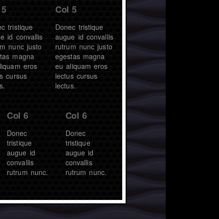
 5
Col 5
c tristique
Donec tristique
e id convallis
augue id convallis
um nunc justo
rutrum nunc justo
tas magna
egestas magna
liquam eros
eu aliquam eros
us cursus
lectus cursus
s.
lectus.
Col 6
Col 6
Donec
Donec
tristique
tristique
augue id
augue id
convallis
convallis
rutrum nunc.
rutrum nunc.