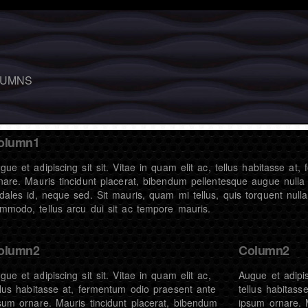
LUMNS
olumn1
gue et adipiscing sit sit. Vitae in quam elit ac, tellus habitasse a
nare. Mauris tincidunt placerat, bibendum pellentesque augue nulla e
dales id, neque sed. Sit mauris, quam mi tellus, quis torquent nul
mmodo, tellus arcu dui sit ac tempore mauris.
olumn2
Column2
gue et adipiscing sit sit. Vitae in quam elit ac,
Augue et adipis
llus habitasse at, fermentum odio praesent ante
tellus habitas
sum ornare. Mauris tincidunt placerat, bibendum
ipsum ornare. 