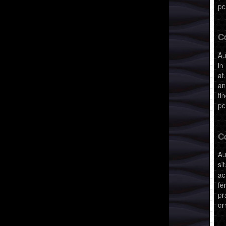
pe
C
Au
in
at
an
ti
pe
C
Au
si
ac
fe
pr
or