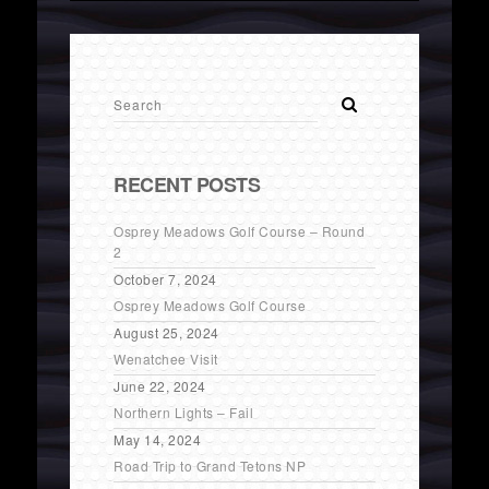
RECENT POSTS
Osprey Meadows Golf Course – Round
2
October 7, 2024
Osprey Meadows Golf Course
August 25, 2024
Wenatchee Visit
June 22, 2024
Northern Lights – Fail
May 14, 2024
Road Trip to Grand Tetons NP