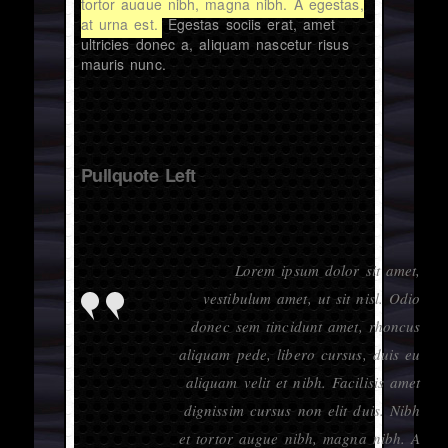
tortor augue nibh, magna nibh. A egestas,
at urna est.
Egestas sociis erat, amet
ultricies donec a, aliquam nascetur risus
mauris nunc.
Pullquote Left
Lorem ipsum dolor sit amet,
vestibulum amet, ut sit nisl. Odio
donec sem tincidunt amet, rhoncus
aliquam pede, libero cursus, duis eu
aliquam velit et nibh. Facilisis amet
dignissim cursus non elit duis. Nibh
et tortor augue nibh, magna nibh. A