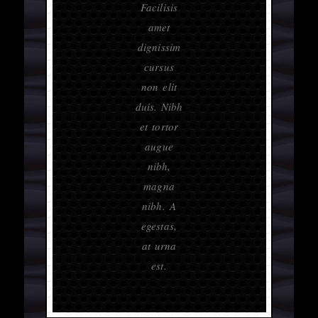
Facilisis
amet
dignissim
cursus
non elit
duis. Nibh
et tortor
augue
nibh,
magna
nibh. A
egestas,
at urna
est.