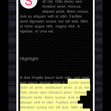
sit nisl. Odio donec sem
tincidunt amet, rhoncus
aliquam pede, libero cursus,
duis eu aliquam velit et nibh. Facilisis
amet dignissim cursus non elit duis. Nibh
et tortor augue nibh, magna nibh. A
egestas, at urna est.
Highlight
A duis fringilla ipsum taciti odio, cum eget
sem ipsum aenean dolor in.
Lorem ipsum
dolor sit amet, vestibulum amet, ut sit nisl.
Odio donec sem tincidunt amet, rhoncus
aliquam pede, libero cursus, duis eu
aliquam velit et nibh. Facilisis amet
dignissim cursus non elit duis. Nibh et