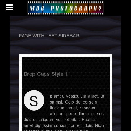
PAGE WITH LEFT SIDEBAR
Drop Caps Style 1
S
it amet, vestibulum amet, ut
sit nisl. Odio donec sem
tincidunt amet, rhoncus
aliquam pede, libero cursus,
duis eu aliquam velit et nibh. Facilisis
amet dignissim cursus non elit duis. Nibh
et tortor augue nibh, magna nibh. A