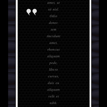
amet, ut
sit nisl.
Odio
donec
sem
tincidunt
amet,
rhoncus
aliquam
pede,
libero
cursus,
duis eu
aliquam
velit et
nibh.