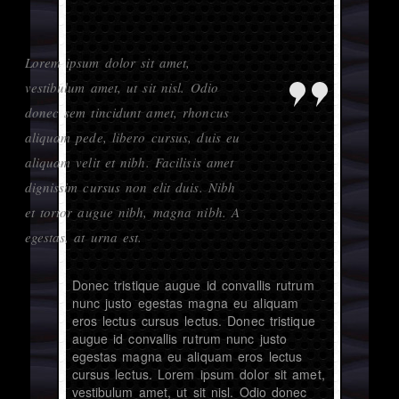
Lorem ipsum dolor sit amet,
vestibulum amet, ut sit nisl. Odio
donec sem tincidunt amet, rhoncus
aliquam pede, libero cursus, duis eu
aliquam velit et nibh. Facilisis amet
dignissim cursus non elit duis. Nibh
et tortor augue nibh, magna nibh. A
egestas, at urna est.
Donec tristique augue id convallis rutrum
nunc justo egestas magna eu aliquam
eros lectus cursus lectus. Donec tristique
augue id convallis rutrum nunc justo
egestas magna eu aliquam eros lectus
cursus lectus. Lorem ipsum dolor sit amet,
vestibulum amet, ut sit nisl. Odio donec