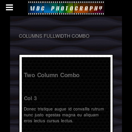
COLUMNS FULLWIDTH COMBO
Two Column Combo
Col 3
Donec tristique augue id convallis rutrum
nunc justo egestas magna eu aliquam
eros lectus cursus lectus.