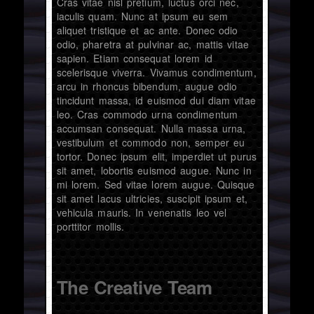
Cras vitae nisl pretium, luctus orci nec,
iaculis quam. Nunc at ipsum eu sem
aliquet tristique et ac ante. Donec odio
odio, pharetra at pulvinar ac, mattis vitae
sapien. Etiam consequat lorem id
scelerisque viverra. Vivamus condimentum,
arcu in rhoncus bibendum, augue odio
tincidunt massa, id euismod dui diam vitae
leo. Cras commodo urna condimentum
accumsan consequat. Nulla massa urna,
vestibulum et commodo non, semper eu
tortor. Donec ipsum elit, imperdiet ut purus
sit amet, lobortis euismod augue. Nunc in
mi lorem. Sed vitae lorem augue. Quisque
sit amet lacus ultricies, suscipit ipsum et,
vehicula mauris. In venenatis leo vel
porttitor mollis.
The Creative Team