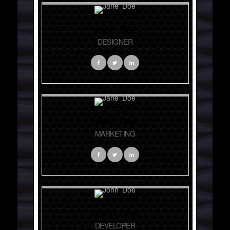
Jane Doe
DESIGNER
Jane Doe
MARKETING
John Doe
DEVELOPER