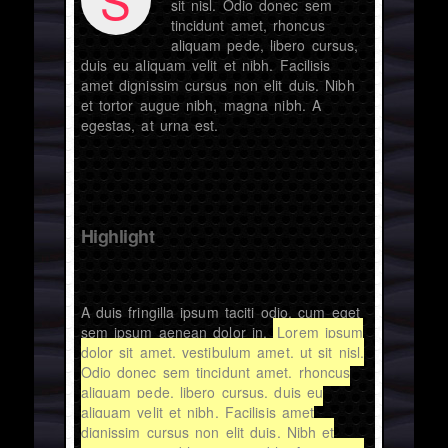
sit nisl. Odio donec sem
tincidunt amet, rhoncus
aliquam pede, libero cursus,
duis eu aliquam velit et nibh. Facilisis
amet dignissim cursus non elit duis. Nibh
et tortor augue nibh, magna nibh. A
egestas, at urna est.
Highlight
A duis fringilla ipsum taciti odio, cum eget
sem ipsum aenean dolor in.
Lorem ipsum
dolor sit amet, vestibulum amet, ut sit nisl.
Odio donec sem tincidunt amet, rhoncus
aliquam pede, libero cursus, duis eu
aliquam velit et nibh. Facilisis amet
dignissim cursus non elit duis. Nibh et