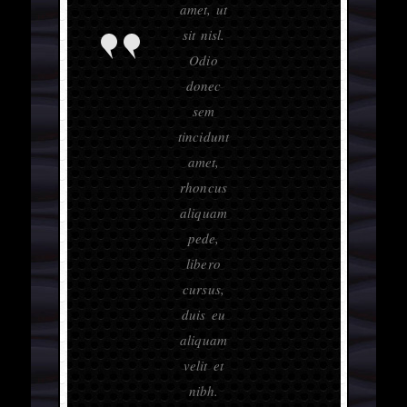
amet, ut
sit nisl.
Odio
donec
sem
tincidunt
amet,
rhoncus
aliquam
pede,
libero
cursus,
duis eu
aliquam
velit et
nibh.