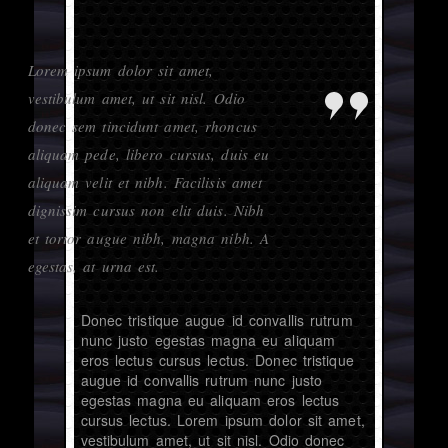
Lorem ipsum dolor sit amet,
vestibulum amet, ut sit nisl. Odio
donec sem tincidunt amet, rhoncus
aliquam pede, libero cursus, duis eu
aliquam velit et nibh. Facilisis amet
dignissim cursus non elit duis. Nibh
et tortor augue nibh, magna nibh. A
egestas, at urna est.
Donec tristique augue id convallis rutrum
nunc justo egestas magna eu aliquam
eros lectus cursus lectus. Donec tristique
augue id convallis rutrum nunc justo
egestas magna eu aliquam eros lectus
cursus lectus. Lorem ipsum dolor sit amet,
vestibulum amet, ut sit nisl. Odio donec