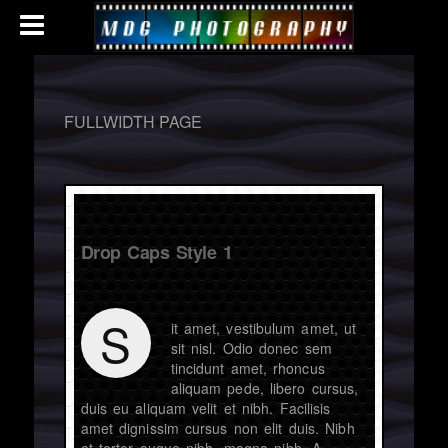
FULLWIDTH PAGE
Drop Caps Style 1
S
it amet, vestibulum amet, ut
sit nisl. Odio donec sem
tincidunt amet, rhoncus
aliquam pede, libero cursus,
duis eu aliquam velit et nibh. Facilisis
amet dignissim cursus non elit duis. Nibh
et tortor augue nibh, magna nibh. A