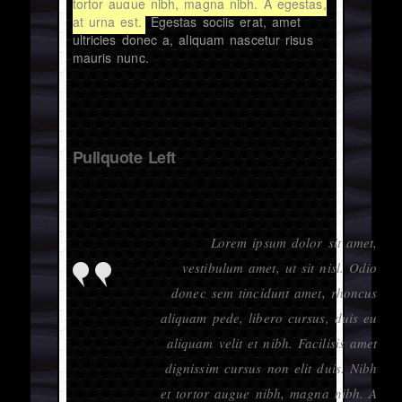
tortor augue nibh, magna nibh. A egestas,
at urna est.
Egestas sociis erat, amet
ultricies donec a, aliquam nascetur risus
mauris nunc.
Pullquote Left
Lorem ipsum dolor sit amet,
vestibulum amet, ut sit nisl. Odio
donec sem tincidunt amet, rhoncus
aliquam pede, libero cursus, duis eu
aliquam velit et nibh. Facilisis amet
dignissim cursus non elit duis. Nibh
et tortor augue nibh, magna nibh. A