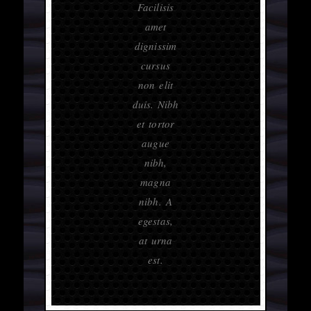
Facilisis
amet
dignissim
cursus
non elit
duis. Nibh
et tortor
augue
nibh,
magna
nibh. A
egestas,
at urna
est.